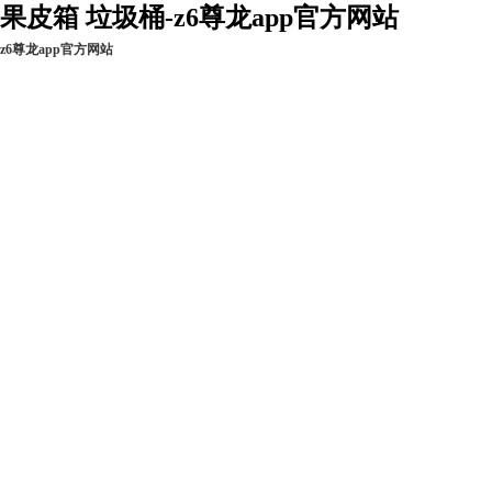
果皮箱 垃圾桶-z6尊龙app官方网站
z6尊龙app官方网站
z6尊龙app官方网
新闻资讯
工程实例
现货热销
站的产品中心