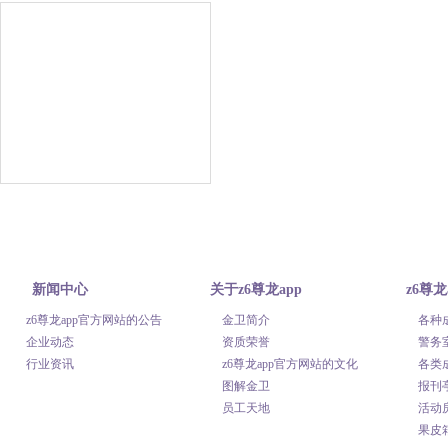
新闻中心
关于z6尊龙app
z6尊龙
z6尊龙app官方网站的公告
金卫简介
各种
官方网站
网站的
企业动态
资质荣誉
警务
行业资讯
z6尊龙app官方网站的文化
各类
图解金卫
报刊
员工天地
活动
果皮