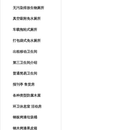
无污染排放生物厕所
真空吸附免水厕所
车载拖轮式厕所
打包袋式免水厕所
出租移动卫生间
第三卫生间介绍
普通简易卫生间
报刊亭 售货房
各种类型防腐木屋
环卫休息室 活动房
钢板烤漆垃圾桶
钢木烤漆果皮箱