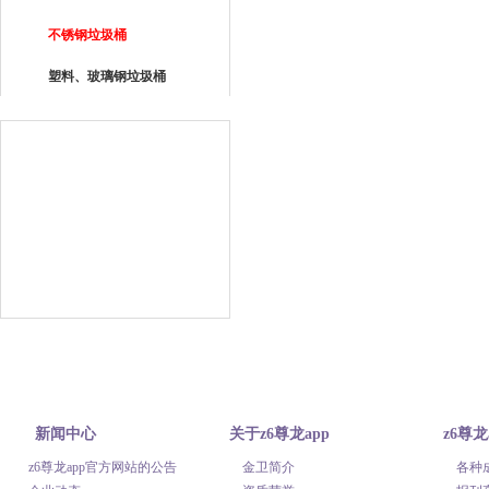
不锈钢垃圾桶
塑料、玻璃钢垃圾桶
新闻中心
关于z6尊龙app
z6尊龙
z6尊龙app官方网站的公告
金卫简介
各种
官方网站
网站的