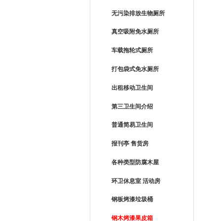
无污染排放生物厕所
真空吸附免水厕所
车载拖轮式厕所
打包袋式免水厕所
出租移动卫生间
第三卫生间介绍
普通简易卫生间
报刊亭 售货房
各种类型防腐木屋
环卫休息室 活动房
钢板烤漆垃圾桶
钢木烤漆果皮箱