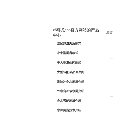
z6尊龙app官方网站的产品
您当
中心
PRODUCTS
景区旅游厕所款式
小中型厕所款式
中大型卫生间款式
大型装配成品卫生间
泡沫冲免水厕所介绍
气水合冲节水厕介绍
免水智能厕所介绍
水冲厕所技术介绍