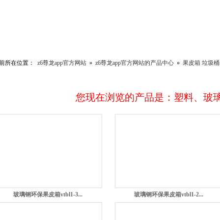
前所在位置：
z6尊龙app官方网站
»
z6尊龙app官方网站的产品中心
»
果皮箱 垃圾桶
您现在浏览的产品是：塑料、玻
玻璃钢环保果皮箱vtbl1-3...
玻璃钢环保果皮箱vtbl1-2...