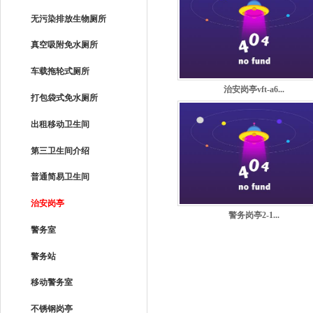
无污染排放生物厕所
真空吸附免水厕所
车载拖轮式厕所
治安岗亭vft-a6...
打包袋式免水厕所
出租移动卫生间
第三卫生间介绍
普通简易卫生间
治安岗亭
警务岗亭2-1...
警务室
警务站
移动警务室
不锈钢岗亭