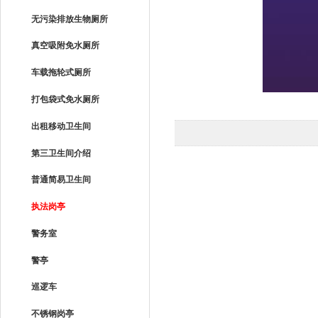
无污染排放生物厕所
真空吸附免水厕所
车载拖轮式厕所
打包袋式免水厕所
出租移动卫生间
第三卫生间介绍
普通简易卫生间
执法岗亭
警务室
警亭
巡逻车
不锈钢岗亭