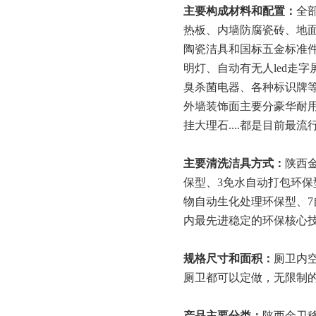
主要构成材料和配置：
全
热板、内墙防腐瓷砖、地
陶瓷洁具和国标五金标准
明灯、自动有无人
led
臭杀菌电器、各种标识牌
外墙装饰面主要分豪华耐
挂大理石
....都是目前最
主要清洗
洁具方式：
陕西
保型、3免水自动打包环保
物自动生化处理环保型、7
内最先进稳定的环保核心
规格
尺寸
和面积
：
厕卫内
厕卫都可以定做，无限制
产品主要分类
：
陕西金卫