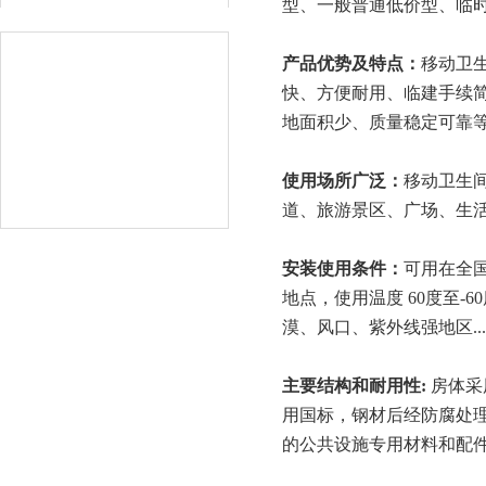
型、一般普通低价型、临
产品优势及特点：
移动卫
快、方便耐用、临建手续
地面积少、质量稳定可靠
使用场所广泛：
移动卫生
道、旅游景区、广场、生
安装使用条件：
可用在全
地点，使用温度 60度至-6
漠、风口、紫外线强地区.
主要
结构
和耐用性
:
房体采
用国标，钢材后经防腐处理
的公共设施专用材料和配