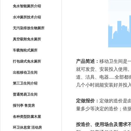
免水智能厕所介绍
水冲厕所技术介绍
无污染排放生物厕所
真空吸附免水厕所
车载拖轮式厕所
产品简述：
移动卫生间是一
打包袋式免水厕所
就可发货、安装投入使用
出租移动卫生间
道、洁具、电器.....
第三卫生间介绍
几个小时就能安装好并投
普通简易卫生间
定做报价：
定做的造价是
报刊亭 售货房
量多少等决定的造价；依
各种类型防腐木屋
按造价、使用场合及需求
环卫休息室 活动房