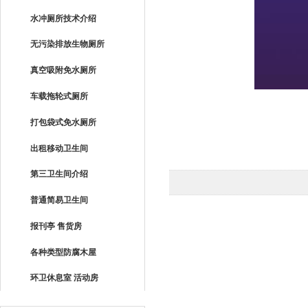
水冲厕所技术介绍
无污染排放生物厕所
真空吸附免水厕所
车载拖轮式厕所
打包袋式免水厕所
出租移动卫生间
第三卫生间介绍
普通简易卫生间
报刊亭 售货房
各种类型防腐木屋
环卫休息室 活动房