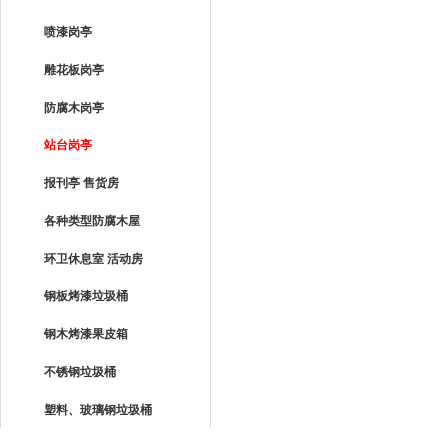
喷漆岗亭
雕花板岗亭
防腐木岗亭
站台岗亭
报刊亭 售货房
各种类型防腐木屋
环卫休息室 活动房
钢板烤漆垃圾桶
钢木烤漆果皮箱
不锈钢垃圾桶
塑料、玻璃钢垃圾桶