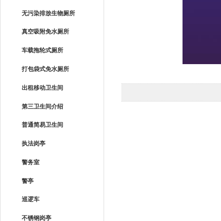
无污染排放生物厕所
真空吸附免水厕所
车载拖轮式厕所
打包袋式免水厕所
出租移动卫生间
第三卫生间介绍
普通简易卫生间
执法岗亭
警务室
警亭
巡逻车
不锈钢岗亭