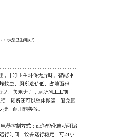
»
中大型卫生间款式
理，干净卫生环保无异味。智能冲
苍蝇蚊虫、厕所造价低、占地面积
舒适、美观大方，厕所施工工期
瓶颈，厕所还可以整体搬运，避免因
快捷、耐用精美等。
；电器控制方式：
plc
智能化自动可编
运行时间：设备远行稳定，可
24
小