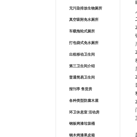
无污染排放生物厕所
真空吸附免水厕所
车载拖轮式厕所
打包袋式免水厕所
出租移动卫生间
第三卫生间介绍
普通简易卫生间
报刊亭 售货房
各种类型防腐木屋
环卫休息室 活动房
钢板烤漆垃圾桶
钢木烤漆果皮箱