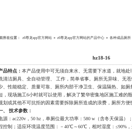
前所在位置：
z6尊龙app官方网站
»
z6尊龙app官方网站的产品中心
»
各种成品厕所
hz18-16
产品特点：
本产品使用中可无须自来水、无需要下水道，就地处
洗清洁厕具、全自动管理、 工作，简单省事。厕所无异味、无
少、性能稳定、质量可靠、厕所内部干净卫生、保温隔热、如厕
短，现场施工
6
小时就可以使用，解决了繁华密集地区施工难的
规划或其他不可抗拒的因素需要拆除厕所造成的浪费，厕所方便
一、 技术参数：
电源：
ac220v
，
50 hz
，单厕位最大功率：
580 w
（含冬天保温）
程控制；适应环境温度范围：－
40
℃～
60
℃，相对湿度：≤
90%
，