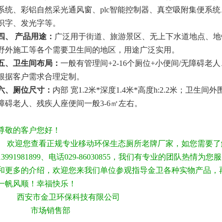
系统、彩铝自然采光通风窗、
plc
智能控制器、真空吸附集便系统
识字、发光字等。
四、 产品用途：
广泛用于街道、旅游景区、无上下水道地点、地
野外施工等各个需要卫生间的地区，用途广泛实用。
五、卫生间布局：
一般有管理间
+2-16
个厕位
+
小便间
/
无障碍老人
根据客户需求合理定制。
六、厕位尺寸：
内部 宽
1.2
米
*
深度
1.4
米
*
高度
h:2.2
米；卫生间外
障碍老人、残疾人座便间一般
3-6
㎡左右。
尊敬的客户您好！
欢迎您查看正规专业移动环保生态厕所老牌厂家，如您需要了
13991981899、电话029-86030855，我们有专业的团队热
和更多的介绍，欢迎您来我们单位参观指导金卫各种实物产品，
一帆风顺！幸福快乐！
西安市金卫环保科技有限公司
市场销售部