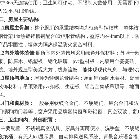
时
*365
天连续使用；卫生间可移动、不限制人数使用，无需要下
人次平均
1.6
角钱。
二、房屋主要结构
:
2.1
房屋主骨架：
整个厕所的承重结构均为框架型钢结构，整体结
钢骨架
14#
热镀锌槽钢配合
80
矩形管结构，壁厚均在
4mm
以上，
产品牢固性，墙体为隔热保温防火复合材料。
2.2
内外墙体装饰
:
厕所室内外装饰均采用绿色环保材料；外墙一
板、防腐木、铝塑板、钢化玻璃、
pvc
型材板，内墙用全瓷瓷砖
质。墙外观造型美观大方，线条流畅，能体现现代气息，与现代
2.3
屋顶与地面：
屋顶为轻钢龙骨结构；屋面铺sbs防水卷材、沥
装饰材料，吊顶采用
pvc
扣板、生态板、铝合金集成吊顶等，地
料。
2.4
门和窗材质：
一般采用钛镁合金门、不锈钢门、铝合金门和防
门锁和闭门器等，窗户采用品牌塑钢窗和彩铝窗；真空双玻，窗
三、卫生间内、外部配置：
主要配置：不锈钢真空洁具、尿粪分离蹲便器、洗手盆、不锈
废纸桶、有无人
led
显示屏、自动排风送风系统、背景音乐语音提