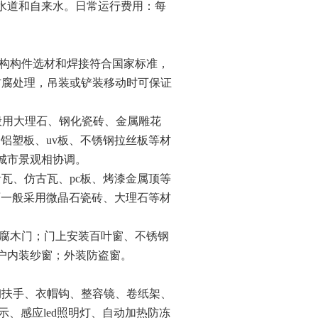
水道和自来水。日常运行费用：每
构构件选材和焊接符合国家标准，
防腐处理，吊装或铲装移动时可保证
般用大理石、钢化瓷砖、金属雕花
、铝塑板、
uv
板、不锈钢拉丝板等材
城市景观相协调。
青瓦、仿古瓦、
pc
板、烤漆金属顶等
面一般采用微晶石瓷砖、大理石等材
腐木门；门上安装百叶窗、不锈钢
户内装纱窗；外装防盗窗。
钢扶手、衣帽钩、整容镜、卷纸架、
示、感应
led
照明灯、自动加热防冻