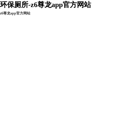
环保厕所-z6尊龙app官方网站
z6尊龙app官方网站
z6尊龙app官方网
新闻资讯
工程实例
现货热销
站的产品中心