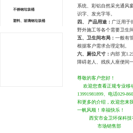
系统、彩铝自然采光通风
不锈钢垃圾桶
识字、发光字等。
塑料、玻璃钢垃圾桶
四、 产品用途：
广泛用于
野外施工等各个需要卫生
五、卫生间布局：
一般有
根据客户需求合理定制。
六、厕位尺寸：
内部 宽
1.2
障碍老人、残疾人座便间
尊敬的客户您好！
欢迎您查看正规专业移动
13991981899、电话
和更多的介绍，欢迎您来
一帆风顺！幸福快乐！
西安市金卫环保科技
市场销售部