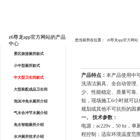
z6尊龙app官方网站的产品
您当前所在位置：
z6尊龙app官方网站
中心
PRODUCTS
景区旅游厕所款式
小中型厕所款式
产品特点：
本产品使用中
中大型卫生间款式
洗清洁厕具、全自动管理
大型装配成品卫生间
少、性能稳定、质量可靠
短，现场施工
6
小时就可以
泡沫冲免水厕所介绍
规划或其他不可抗拒的因
气水合冲节水厕介绍
一、 技术参数：
免水智能厕所介绍
电源：
ac220v
，
50 hz
，单
程控制；适应环境温度范
水冲厕所技术介绍