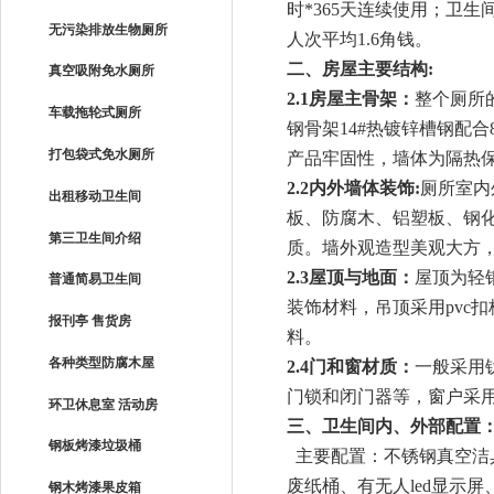
时
*365
天连续使用；卫生
无污染排放生物厕所
人次平均
1.6
角钱。
二、房屋主要结构
:
真空吸附免水厕所
2.1
房屋主骨架：
整个厕所
车载拖轮式厕所
钢骨架
14#
热镀锌槽钢配合
打包袋式免水厕所
产品牢固性，墙体为隔热
2.2
内外墙体装饰
:
厕所室内
出租移动卫生间
板、防腐木、铝塑板、钢
第三卫生间介绍
质。墙外观造型美观大方
2.3
屋顶与地面：
屋顶为轻
普通简易卫生间
装饰材料，吊顶采用
pvc
扣
报刊亭 售货房
料。
各种类型防腐木屋
2.4
门和窗材质：
一般采用
门锁和闭门器等，窗户采
环卫休息室 活动房
三、卫生间内、外部配置
钢板烤漆垃圾桶
主要配置：不锈钢真空洁
废纸桶、有无人
led
显示屏
钢木烤漆果皮箱