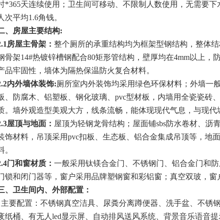
时
*365
天连续使用；卫生间可移动、不限制人数使用，无需要下
人次平均
1.6
角钱。
二、房屋主要结构
:
2.1
房屋主骨架：
整个厕所的承重结构均为框架型钢结构，整体结
钢骨架
14#
热镀锌槽钢配合
80
矩形管结构，壁厚均在
4mm
以上，
产品牢固性，墙体为隔热保温防火复合材料。
2.2
内外墙体装饰
:
厕所室内外装饰均采用绿色环保材料；外墙一
板、防腐木、铝塑板、钢化玻璃、
pvc
型材板，内墙用全瓷瓷砖
质。墙外观造型美观大方，线条流畅，能体现现代气息，与现代
2.3
屋顶与地面：
屋顶为轻钢龙骨结构；屋面铺sbs防水卷材、沥
装饰材料，吊顶采用
pvc
扣板、生态板、铝合金集成吊顶等，地
料。
2.4
门和窗材质：
一般采用钛镁合金门、不锈钢门、铝合金门和防
门锁和闭门器等，窗户采用品牌塑钢窗和彩铝窗；真空双玻，窗
三、卫生间内、外部配置：
主要配置：不锈钢真空洁具、尿粪分离蹲便器、洗手盆、不锈
废纸桶、有无人
led
显示屏、自动排风送风系统、背景音乐语音提