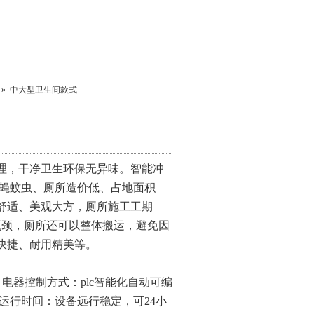
»
中大型卫生间款式
理，干净卫生环保无异味。智能冲
苍蝇蚊虫、厕所造价低、占地面积
舒适、美观大方，厕所施工工期
瓶颈，厕所还可以整体搬运，避免因
快捷、耐用精美等。
；电器控制方式：
plc
智能化自动可编
运行时间：设备远行稳定，可
24
小