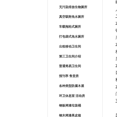
无污染排放生物厕所
真空吸附免水厕所
车载拖轮式厕所
打包袋式免水厕所
出租移动卫生间
第三卫生间介绍
普通简易卫生间
报刊亭 售货房
各种类型防腐木屋
环卫休息室 活动房
钢板烤漆垃圾桶
钢木烤漆果皮箱