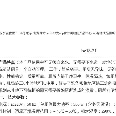
前所在位置：
z6尊龙app官方网站
»
z6尊龙app官方网站的产品中心
»
各种成品厕所
hz18-21
产品特点：
本产品使用中可无须自来水、无需要下水道，就地处
洗清洁厕具、全自动管理、 工作，简单省事。厕所无异味、无
少、性能稳定、质量可靠、厕所内部干净卫生、保温隔热、如厕
短，现场施工
6
小时就可以使用，解决了繁华密集地区施工难的
规划或其他不可抗拒的因素需要拆除厕所造成的浪费，厕所方便
一、 技术参数：
电源：
ac220v
，
50 hz
，单厕位最大功率：
580 w
（含冬天保温）
程控制；适应环境温度范围：－
40
℃～
60
℃，相对湿度：≤
90%
，