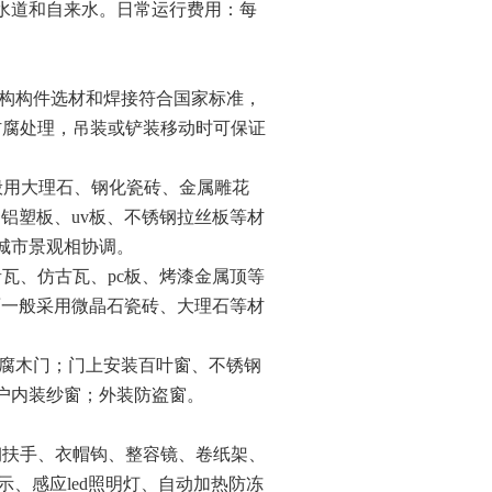
水道和自来水。日常运行费用：每
构构件选材和焊接符合国家标准，
防腐处理，吊装或铲装移动时可保证
般用大理石、钢化瓷砖、金属雕花
、铝塑板、
uv
板、不锈钢拉丝板等材
城市景观相协调。
青瓦、仿古瓦、
pc
板、烤漆金属顶等
面一般采用微晶石瓷砖、大理石等材
腐木门；门上安装百叶窗、不锈钢
户内装纱窗；外装防盗窗。
钢扶手、衣帽钩、整容镜、卷纸架、
示、感应
led
照明灯、自动加热防冻