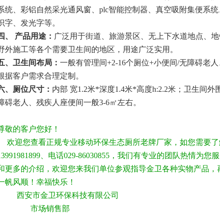
系统、彩铝自然采光通风窗、
plc
智能控制器、真空吸附集便系统
识字、发光字等。
四、 产品用途：
广泛用于街道、旅游景区、无上下水道地点、地
野外施工等各个需要卫生间的地区，用途广泛实用。
五、卫生间布局：
一般有管理间
+2-16
个厕位
+
小便间
/
无障碍老人
根据客户需求合理定制。
六、厕位尺寸：
内部 宽
1.2
米
*
深度
1.4
米
*
高度
h:2.2
米；卫生间外
障碍老人、残疾人座便间一般
3-6
㎡左右。
尊敬的客户您好！
欢迎您查看正规专业移动环保生态厕所老牌厂家，如您需要了
13991981899、电话029-86030855，我们有专业的团队热
和更多的介绍，欢迎您来我们单位参观指导金卫各种实物产品，
一帆风顺！幸福快乐！
西安市金卫环保科技有限公司
市场销售部