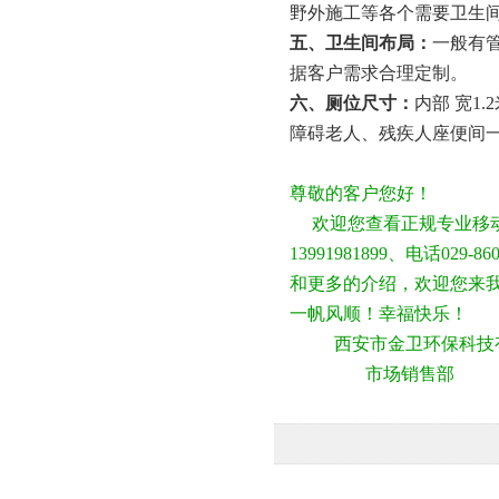
野外施工等各个需要卫生
五、卫生间布局：
一般有
据客户需求合理定制。
六、厕位尺寸：
内部 宽
1.2
障碍老人、残疾人座便间
尊敬的客户您好！
欢迎您查看正规专业移动
13991981899、电话
和更多的介绍，欢迎您来
一帆风顺！幸福快乐！
西安市金卫环保科技
市场销售部