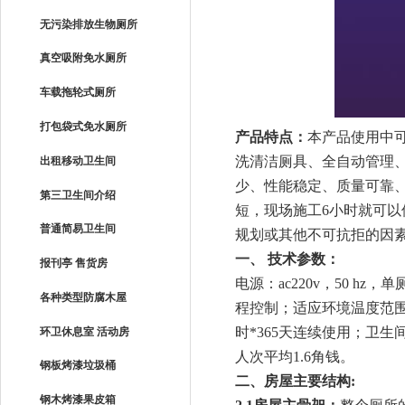
无污染排放生物厕所
真空吸附免水厕所
车载拖轮式厕所
打包袋式免水厕所
产品特点：
本产品使用中
洗清洁厕具、全自动管理
出租移动卫生间
少、性能稳定、质量可靠
第三卫生间介绍
短，现场施工
6
小时就可以
普通简易卫生间
规划或其他不可抗拒的因
一、 技术参数：
报刊亭 售货房
电源：
ac220v
，
50 hz
，单
各种类型防腐木屋
程控制；适应环境温度范
时
*365
天连续使用；卫生
环卫休息室 活动房
人次平均
1.6
角钱。
钢板烤漆垃圾桶
二、房屋主要结构
:
钢木烤漆果皮箱