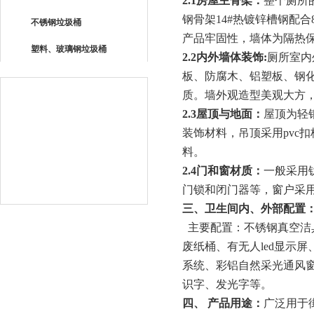
2.1
房屋主骨架：
整个厕所
钢骨架
14#
热镀锌槽钢配合
不锈钢垃圾桶
产品牢固性，墙体为隔热
塑料、玻璃钢垃圾桶
2.2
内外墙体装饰
:
厕所室内
板、防腐木、铝塑板、钢
质。墙外观造型美观大方
2.3
屋顶与地面：
屋顶为轻
装饰材料，吊顶采用
pvc
扣
料。
2.4
门和窗材质：
一般采用
门锁和闭门器等，窗户采
三、卫生间内、外部配置
主要配置：不锈钢真空洁
废纸桶、有无人
led
显示屏
系统、彩铝自然采光通风
识字、发光字等。
四、 产品用途：
广泛用于