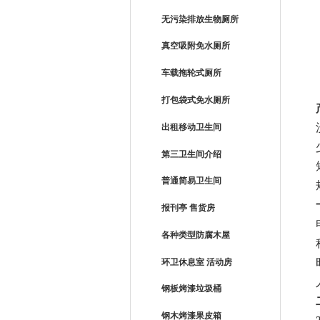
无污染排放生物厕所
真空吸附免水厕所
车载拖轮式厕所
打包袋式免水厕所
出租移动卫生间
第三卫生间介绍
普通简易卫生间
报刊亭 售货房
各种类型防腐木屋
环卫休息室 活动房
钢板烤漆垃圾桶
钢木烤漆果皮箱