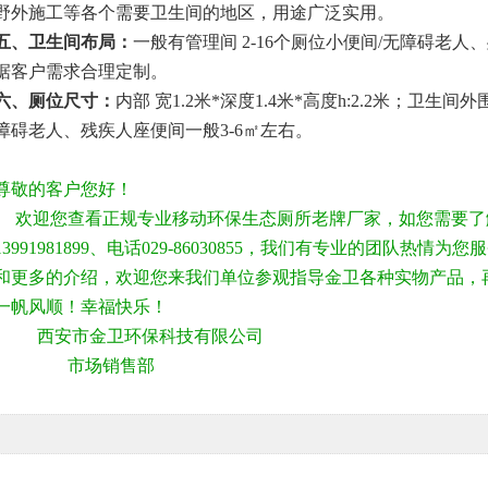
野外施工等各个需要卫生间的地区，用途广泛实用。
五、卫生间布局：
一般有管理间
2-16
个厕位
小便间
/
无障碍老人、
据客户需求合理定制。
六、厕位尺寸：
内部 宽
1.2
米
*
深度
1.4
米
*
高度
h:2.2
米；卫生间外
障碍老人、残疾人座便间一般
3-6
㎡左右。
尊敬的客户您好！
欢迎您查看正规专业移动环保生态厕所老牌厂家，如您需要了
13991981899、电话029-86030855，我们有专业的团队热
和更多的介绍，欢迎您来我们单位参观指导金卫各种实物产品，
一帆风顺！幸福快乐！
西安市金卫环保科技有限公司
市场销售部