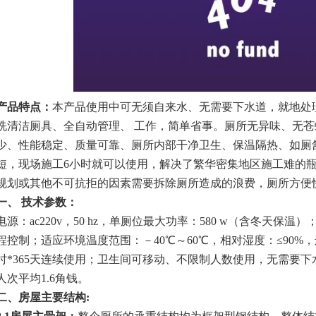
产品特点：
本产品使用中可无须自来水、无需要下水道，就地处
洗清洁厕具、全自动管理、 工作，简单省事。厕所无异味、无
少、性能稳定、质量可靠、厕所内部干净卫生、保温隔热、如厕
短，现场施工
6
小时就可以使用，解决了繁华密集地区施工难的
规划或其他不可抗拒的因素需要拆除厕所造成的浪费，厕所方便
一、 技术参数：
电源：
ac220v
，
50 hz
，单厕位最大功率：
580 w
（含冬天保温）
程控制；适应环境温度范围：－
40
℃～
60
℃，相对湿度：≤
90%
，
时
*365
天连续使用；卫生间可移动、不限制人数使用，无需要下
人次平均
1.6
角钱。
二、房屋主要结构
: