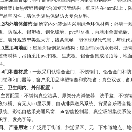
2.1
房屋主骨架：
整个厕所的承重结构均为框架型钢结构，整体结
钢骨架
14#
热镀锌槽钢配合
80
矩形管结构，壁厚均在
4mm
以上，
产品牢固性，墙体为隔热保温防火复合材料。
2.2
内外墙体装饰
:
厕所室内外装饰均采用绿色环保材料；外墙一
板、防腐木、铝塑板、钢化玻璃、
pvc
型材板，内墙用全瓷瓷砖
质。墙外观造型美观大方，线条流畅，能体现现代气息，与现代
2.3
屋顶与地面：
屋顶为轻钢龙骨结构；屋面铺sbs防水卷材、沥
装饰材料，吊顶采用
pvc
扣板、生态板、铝合金集成吊顶等，地
料。
2.4
门和窗材质：
一般采用钛镁合金门、不锈钢门、铝合金门和防
门锁和闭门器等，窗户采用品牌塑钢窗和彩铝窗；真空双玻，窗
三、卫生间内、外部配置：
主要配置：不锈钢真空洁具、尿粪分离蹲便器、洗手盆、不锈
废纸桶、有无人
led
显示屏、自动排风送风系统、背景音乐语音提
系统、彩铝自然采光通风窗、
plc
智能控制器、真空吸附集便系统
识字、发光字等。
四、 产品用途：
广泛用于街道、旅游景区、无上下水道地点、地