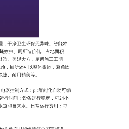
理，干净卫生环保无异味。智能冲
苍蝇蚊虫、厕所造价低、占地面积
舒适、美观大方，厕所施工工期
瓶颈，厕所还可以整体搬运，避免因
快捷、耐用精美等。
；电器控制方式：
plc
智能化自动可编
运行时间：设备远行稳定，可
24
小
水道和自来水。日常运行费用：每