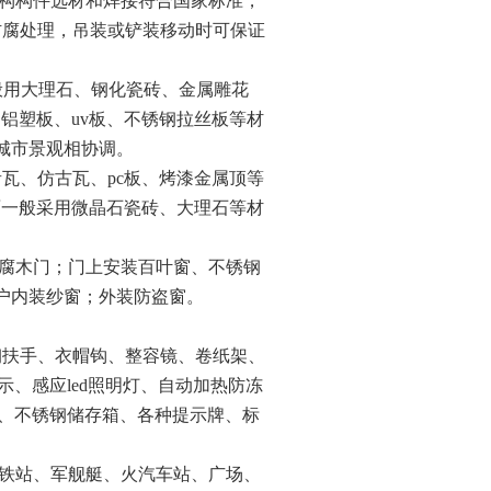
构构件选材和焊接符合国家标准，
防腐处理，吊装或铲装移动时可保证
般用大理石、钢化瓷砖、金属雕花
、铝塑板、
uv
板、不锈钢拉丝板等材
城市景观相协调。
青瓦、仿古瓦、
pc
板、烤漆金属顶等
面一般采用微晶石瓷砖、大理石等材
腐木门；门上安装百叶窗、不锈钢
户内装纱窗；外装防盗窗。
钢扶手、衣帽钩、整容镜、卷纸架、
示、感应
led
照明灯、自动加热防冻
、不锈钢储存箱、各种提示牌、标
铁站、军舰艇、火汽车站、广场、