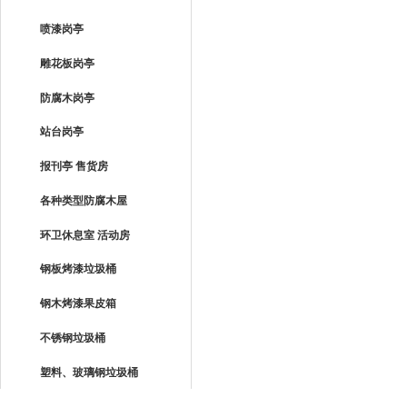
喷漆岗亭
雕花板岗亭
防腐木岗亭
站台岗亭
报刊亭 售货房
各种类型防腐木屋
环卫休息室 活动房
钢板烤漆垃圾桶
钢木烤漆果皮箱
不锈钢垃圾桶
塑料、玻璃钢垃圾桶