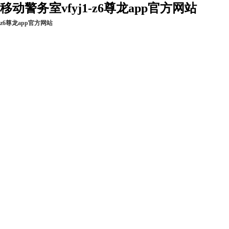
移动警务室vfyj1-z6尊龙app官方网站
z6尊龙app官方网站
z6尊龙app官方网
新闻资讯
工程实例
现货热销
站的产品中心