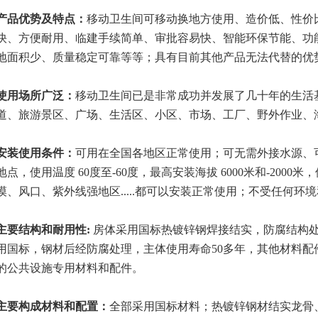
产品优势及特点：
移动卫生间可移动换地方使用、造价低、性价
快、方便耐用、临建手续简单、审批容易快、智能环保节能、功
地面积少、质量稳定可靠等等；具有目前其他产品无法代替的优
使用场所广泛：
移动卫生间已是非常成功并发展了几十年的生活
道、旅游景区、广场、生活区、小区、市场、工厂、野外作业、
安装使用条件：
可用在全国各地区正常使用；可无需外接水源、
地点，使用温度 60度至-60度，最高安装海拔 6000米和-200
漠、风口、紫外线强地区.....都可以安装正常使用；不受任何环
主要
结构
和耐用性
:
房体采用国标热镀锌钢焊接结实，防腐结构
用国标，钢材后经防腐处理，主体使用寿命50多年，其他材料配
的公共设施专用材料和配件。
主要构成材料和配置：
全部采用国标材料；热镀锌钢材结实龙骨