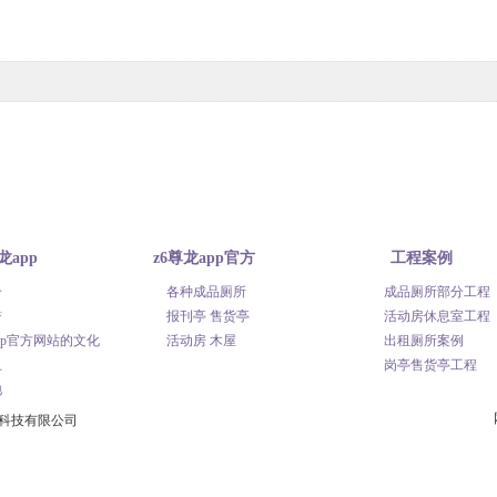
龙app
z6尊龙app官方
工程案例
介
各种成品厕所
成品厕所部分工程
网站
网站的产品中心
誉
报刊亭 售货亭
活动房休息室工程
app官方网站的文化
活动房 木屋
出租厕所案例
卫
岗亭售货亭工程
地
保科技有限公司