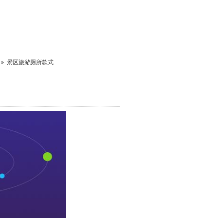
»
景区旅游厕所款式