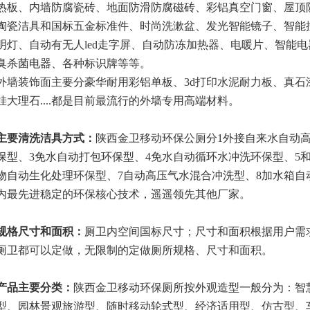
热板、内墙防腐瓷砖、地面防滑防腐磁砖、彩铝真空门窗、屋顶
陶瓷洁具和国标五金标准件、时尚洗漱盆、发光智能镜子、
智能
明灯、自动有无人
led走字屏、自动防冻加热器、电暖片、智能
臭杀菌电器、各种标识牌等等。
外墙装饰面主要分豪华耐用彩铝单板、
3d打印水泥耐力板、真
挂大理石
....都是目前最流行的外墙专用高端材料。
主要清洗
洁具方式：
陕西金卫移动环保公厕分1外接自来水自动
保型、3免水自动打包环保型、4免水自动循环水冲洗环保型、5
物自动生化处理环保型、7自动高压气水混合冲洗型、8加水箱自
内最先进稳定的环保核心技术，遥遥领先其他厂家。
规格
尺寸
和面积
：
厕卫内空间国标尺寸；尺寸和面积根据用户需
厕卫都可以定做，无限制的定做厕所规格、尺寸和面积。
产品主要分类
：
陕西金卫移动环保厕所按外观造型一般分为：智
型、园林景观旅游型、随时移动轮式型、经济适用型、仿古型、