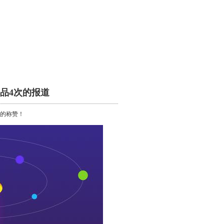
品4次的报道
的称赞！