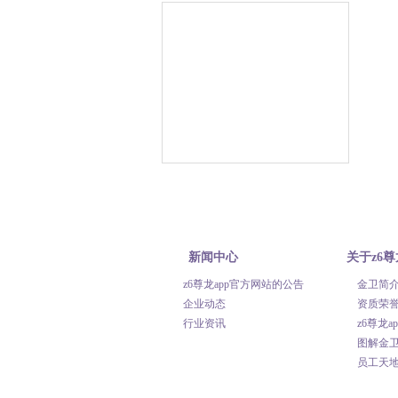
新闻中心
关于z6尊
z6尊龙app官方网站的公告
金卫简
官方
企业动态
资质荣
行业资讯
z6尊龙
图解金
员工天