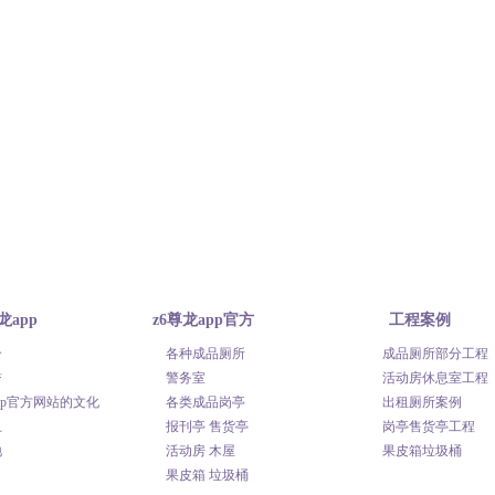
龙app
z6尊龙app官方
工程案例
介
各种成品厕所
成品厕所部分工程
网站
网站的产品中心
誉
警务室
活动房休息室工程
app官方网站的文化
各类成品岗亭
出租厕所案例
卫
报刊亭 售货亭
岗亭售货亭工程
地
活动房 木屋
果皮箱垃圾桶
果皮箱 垃圾桶