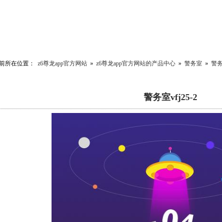
前所在位置：
z6尊龙app官方网站
»
z6尊龙app官方网站的产品中心
»
警务室
»
警
警务室vfj25-2