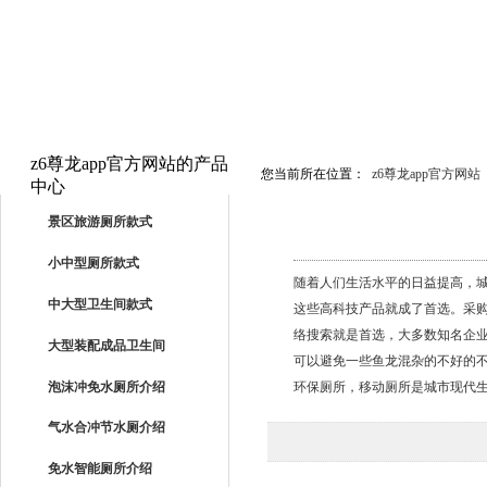
z6尊龙app官方网站的产品
您当前所在位置：
z6尊龙app官方网站
中心
PRODUCTS
景区旅游厕所款式
小中型厕所款式
随着人们生活水平的日益提高，
中大型卫生间款式
这些高科技产品就成了首选。采
络搜索就是首选，大多数知名企
大型装配成品卫生间
可以避免一些鱼龙混杂的不好的
泡沫冲免水厕所介绍
环保厕所，移动厕所是城市现代
气水合冲节水厕介绍
免水智能厕所介绍