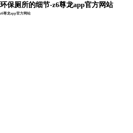
环保厕所的细节-z6尊龙app官方网站
z6尊龙app官方网站
z6尊龙app官方网
新闻资讯
工程实例
现货热销
站的产品中心