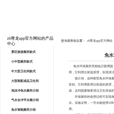
z6尊龙app官方网站的产品
您当前所在位置：
z6尊龙app官方网站
中心
PRODUCTS
景区旅游厕所款式
免水
小中型厕所款式
免水环保厕所亮相临沂园博园 一
中大型卫生间款式
用，它利用注射器原理，实现清洁
据介绍，这种新型免水环保厕所
大型装配成品卫生间
首创。它利用医用注射器的原理
泡沫冲免水厕所介绍
成，达到固废物更清洁卫生排放
环保厕所的使用过程可实现免水
气水合冲节水厕介绍
水。实验证明，一升水能使用10
用。
免水智能厕所介绍