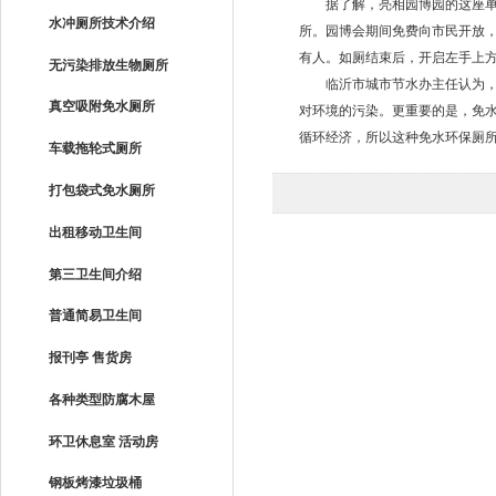
据了解，亮相园博园的这座单体
水冲厕所技术介绍
所。园博会期间免费向市民开放
有人。如厕结束后，开启左手上
无污染排放生物厕所
临沂市城市节水办主任认为，这
真空吸附免水厕所
对环境的污染。更重要的是，免
循环经济，所以这种免水环保厕
车载拖轮式厕所
打包袋式免水厕所
出租移动卫生间
第三卫生间介绍
普通简易卫生间
报刊亭 售货房
各种类型防腐木屋
环卫休息室 活动房
钢板烤漆垃圾桶