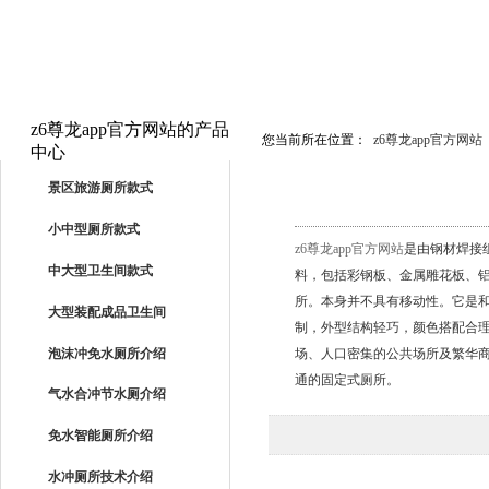
z6尊龙app官方网站的产品
您当前所在位置：
z6尊龙app官方网站
中心
PRODUCTS
景区旅游厕所款式
小中型厕所款式
z6尊龙app官方网站
是由钢材焊接
中大型卫生间款式
料，包括彩钢板、金属雕花板、
所。本身并不具有移动性。它是
大型装配成品卫生间
制，外型结构轻巧，颜色搭配合
泡沫冲免水厕所介绍
场、人口密集的公共场所及繁华商
通的固定式厕所。
气水合冲节水厕介绍
免水智能厕所介绍
水冲厕所技术介绍