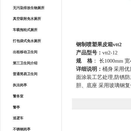
无污染排放生物厕所
真空吸附免水厕所
车载拖轮式厕所
打包袋式免水厕所
钢制喷塑果皮箱vtt2
产品型号：
vtt2-12
出租移动卫生间
规 格
： 长
1000mm
宽
第三卫生间介绍
详细说明
：
桶身
采用优
普通简易卫生间
面涂装工艺处理
,
防锈防
胆、底座
采用玻璃钢复
执法岗亭
警务室
警亭
巡逻车
不锈钢岗亭