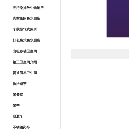
无污染排放生物厕所
真空吸附免水厕所
车载拖轮式厕所
打包袋式免水厕所
出租移动卫生间
第三卫生间介绍
普通简易卫生间
执法岗亭
警务室
警亭
巡逻车
不锈钢岗亭