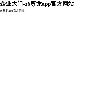
企业大门-z6尊龙app官方网站
z6尊龙app官方网站
z6尊龙app官方网
新闻资讯
工程实例
现货热销
站的产品中心