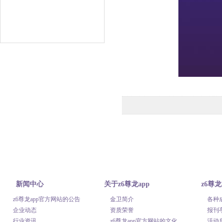
新闻中心
关于z6尊龙app
z6尊龙
z6尊龙app官方网站的公告
金卫简介
各种
官方网站
网站的
企业动态
资质荣誉
报刊
行业资讯
z6尊龙app官方网站的文化
活动