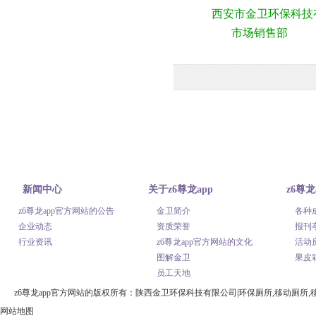
西安市金卫环保科技
市场销售部
新闻中心
关于z6尊龙app
z6尊龙
z6尊龙app官方网站的公告
金卫简介
各种
官方网站
网站的
企业动态
资质荣誉
报刊
行业资讯
z6尊龙app官方网站的文化
活动
图解金卫
果皮
员工天地
z6尊龙app官方网站的版权所有：陕西金卫环保科技有限公司|环保厕所,移动厕所,移动公厕
网站地图