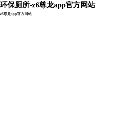
环保厕所-z6尊龙app官方网站
z6尊龙app官方网站
z6尊龙app官方网
新闻资讯
工程实例
现货热销
站的产品中心