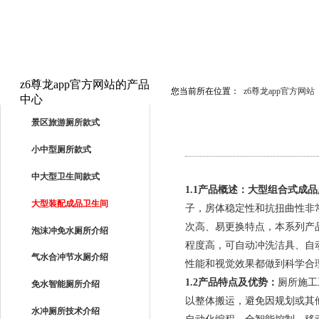
z6尊龙app官方网站的产品
您当前所在位置：
z6尊龙app官方网站
中心
PRODUCTS
景区旅游厕所款式
小中型厕所款式
中大型卫生间款式
1.1
产品概述：
大型组合式成品
大型装配成品卫生间
子，房体稳定性和抗扭曲性非
次高、易更换特点，本系列产
泡沫冲免水厕所介绍
程度高，可自动冲洗洁具、自
气水合冲节水厕介绍
性能和视觉效果都做到科学合
1.2
产品特点及优势：
厕所施工
免水智能厕所介绍
以整体搬运，避免因规划或其
水冲厕所技术介绍