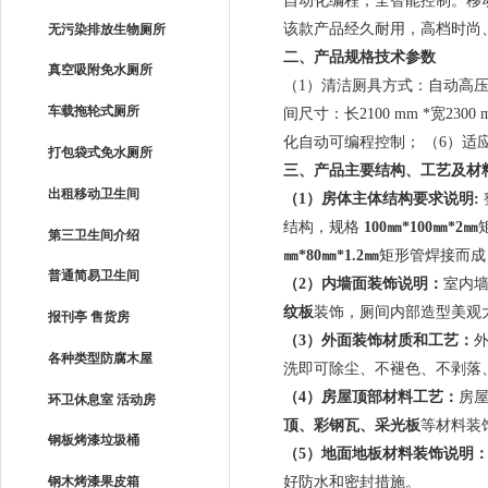
自动化编程，全智能控制。移
该款产品经久耐用，高档时尚
无污染排放生物厕所
二、产品规格技术参数
真空吸附免水厕所
（1）
清洁厕具方式：自动高
车载拖轮式厕所
间尺寸：长
2100 mm *
宽
2300 
化自动可编程控制；
（6）
适
打包袋式免水厕所
三、产品主要结构、工艺及材
出租移动卫生间
（
1
）房体主体结构要求说明
:
结构，规格
100
㎜
*100
㎜
*2
㎜
第三卫生间介绍
㎜
*80
㎜
*1.2
㎜
矩形管焊接而成
普通简易卫生间
（
2
）内墙面装饰说明：
室内
纹板
装饰，厕间内部造型美观
报刊亭 售货房
（
3
）外面装饰材质和工艺：
各种类型防腐木屋
洗即可除尘、不褪色、不剥落
（
4
）房屋顶部材料工艺：
房
环卫休息室 活动房
顶、彩钢瓦、采光板
等材料装
钢板烤漆垃圾桶
（
5
）地面地板材料装饰说明
好防水和密封措施。
钢木烤漆果皮箱