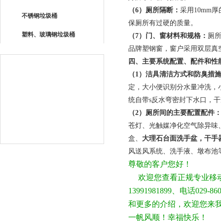
（
6
）厕所隔断：
采用
10mm
厚
不锈钢垃圾桶
保厕所有过硬的质量。
塑料、玻璃钢垃圾桶
（
7
）门、窗材料和规格：
厕
品牌塑钢窗，窗户采用双层真
四、主要系统配置、配件和性
（
1
）洁具清洁方式和防臭措
定，大小便识别分水量冲洗，
统自带
s
反水弯密封下水口，干
（
2
）厕所间的主要配置配件
苍灯、光触媒净化空气除异味
盒、
大理石台面洗手盆，干手
风送风系统、洗手液、墩布池
尊敬的客户您好！
欢迎您查看正规专业移动
13991981899、电话
和更多的介绍，欢迎您来
一帆风顺！幸福快乐！