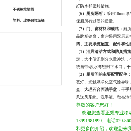
好防水和密封措施。
不锈钢垃圾桶
（
6
）厕所隔断：
采用
10mm
厚
塑料、玻璃钢垃圾桶
保厕所有过硬的质量。
（
7
）门、窗材料和规格：
厕
品牌塑钢窗，窗户采用双层真
四、主要系统配置、配件和性
（
1
）洁具清洁方式和防臭措
定，大小便识别分水量冲洗，
统自带
s
反水弯密封下水口，干
（
2
）厕所间的主要配置配件
苍灯、光触媒净化空气除异味
盒、
大理石台面洗手盆，干手
风送风系统、洗手液、墩布池
尊敬的客户您好！
欢迎您查看正规专业移动
13991981899、电话
和更多的介绍，欢迎您来