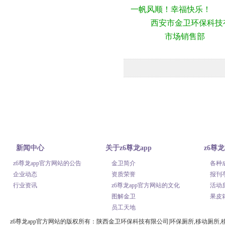
一帆风顺！幸福快乐！
西安市金卫环保科技
市场销售部
新闻中心
关于z6尊龙app
z6尊龙
z6尊龙app官方网站的公告
金卫简介
各种
官方网站
网站的
企业动态
资质荣誉
报刊
行业资讯
z6尊龙app官方网站的文化
活动
图解金卫
果皮
员工天地
z6尊龙app官方网站的版权所有：陕西金卫环保科技有限公司|环保厕所,移动厕所,移动公厕