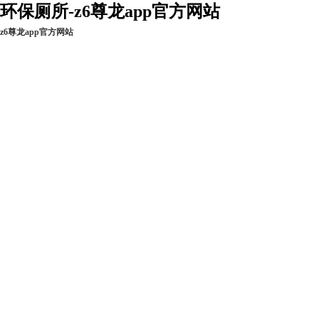
环保厕所-z6尊龙app官方网站
z6尊龙app官方网站
z6尊龙app官方网
新闻资讯
工程实例
现货热销
站的产品中心