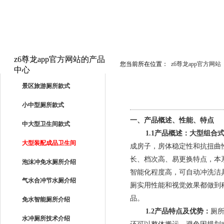
z6尊龙app官方网站的产品
您当前所在位置：
z6尊龙app官方网站
中心
PRODUCTS
景区旅游厕所款式
小中型厕所款式
一、产品概述、性能、特点
中大型卫生间款式
1.1
产品概述：
大型组合
大型装配成品卫生间
成房子，房体稳定性和抗扭曲
长、档次高、易更换特点，本
泡沫冲免水厕所介绍
智能化程度高，可自动冲洗洁
气水合冲节水厕介绍
厕实用性能和视觉效果都做到
品。
免水智能厕所介绍
1.2
产品特点及优势：
厕
水冲厕所技术介绍