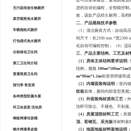
还可以整体搬运，避免因规划
进的自动化编程，全智能控制
无污染排放生物厕所
效，该款产品经久耐用，高档
真空吸附免水厕所
二、产品规格技术参数
车载拖轮式厕所
（1）
清洁厕具方式：自动高
间尺寸：长
2100 mm *
宽
2300 
打包袋式免水厕所
化自动可编程控制；
（6）
适
出租移动卫生间
三、产品主要结构、工艺及材
（
1
）房体主体结构要求说明
:
第三卫生间介绍
结构，规格
100
㎜
*100
㎜
*2
㎜
普通简易卫生间
㎜
*80
㎜
*1.2
㎜
矩形管焊接而成
（
2
）内墙面装饰说明：
室内
报刊亭 售货房
纹板
装饰，厕间内部造型美观
各种类型防腐木屋
（
3
）外面装饰材质和工艺：
洗即可除尘、不褪色、不剥落
环卫休息室 活动房
（
4
）房屋顶部材料工艺：
房
钢板烤漆垃圾桶
顶、彩钢瓦、采光板
等材料装
（
5
）地面地板材料装饰说明
钢木烤漆果皮箱