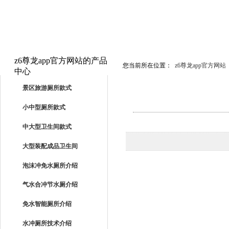
z6尊龙app官方网站的产品
您当前所在位置：
z6尊龙app官方网站
中心
PRODUCTS
景区旅游厕所款式
小中型厕所款式
中大型卫生间款式
大型装配成品卫生间
泡沫冲免水厕所介绍
气水合冲节水厕介绍
免水智能厕所介绍
水冲厕所技术介绍