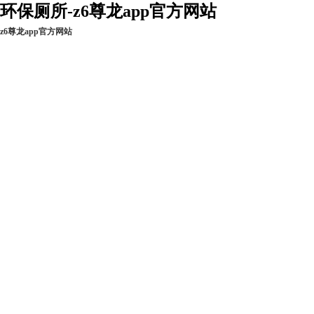
环保厕所-z6尊龙app官方网站
z6尊龙app官方网站
z6尊龙app官方网
新闻资讯
工程实例
现货热销
站的产品中心