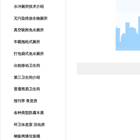
水冲厕所技术介绍
无污染排放生物厕所
真空吸附免水厕所
车载拖轮式厕所
打包袋式免水厕所
出租移动卫生间
第三卫生间介绍
普通简易卫生间
报刊亭 售货房
各种类型防腐木屋
环卫休息室 活动房
钢板烤漆垃圾桶