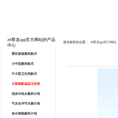
z6尊龙app官方网站的产品
您当前所在位置：
z6尊龙app官方网站
中心
PRODUCTS
景区旅游厕所款式
小中型厕所款式
中大型卫生间款式
大型装配成品卫生间
泡沫冲免水厕所介绍
气水合冲节水厕介绍
免水智能厕所介绍