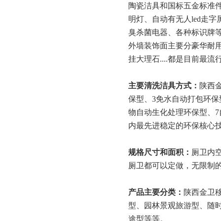
陶瓷洁具和国标五金标准
明灯、自动有无人
led
臭杀菌电器、各种标识牌
外墙装饰面主要分豪华耐
挂大理石
....都是目前最
主要清洗
洁具方式：
陕西
保型、3免水自动打包环保
物自动生化处理环保型、7
内最先进稳定的环保核心
规格
尺寸
和面积
：
厕卫内
厕卫都可以定做，无限制
产品主要分类
：
陕西金卫
型、园林景观旅游型、随
途型等等。