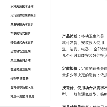
水冲厕所技术介绍
无污染排放生物厕所
真空吸附免水厕所
车载拖轮式厕所
产品简述：
移动卫生间是一
就可发货、安装投入使用
打包袋式免水厕所
道、洁具、电器.....
出租移动卫生间
几个小时就能安装好并投
第三卫生间介绍
定做报价：
定做的造价是
普通简易卫生间
量多少等决定的造价；依
报刊亭 售货房
按造价、使用场合及需求
各种类型防腐木屋
型、一般普通低价型、临
环卫休息室 活动房