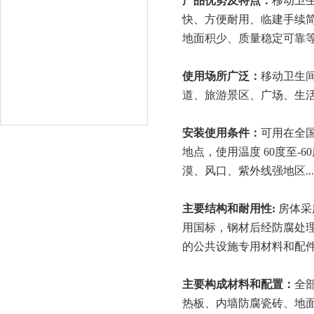
产品优势及特点：
移动卫
快、方便耐用、临建手续
地面积少、质量稳定可靠
使用场所广泛：
移动卫生
道、旅游景区、广场、生
安装使用条件：
可用在全
地点，使用温度 60度至-6
漠、风口、紫外线强地区.
主要
结构
和耐用性
:
房体采
用国标，钢材后经防腐处理
的公共设施专用材料和配
主要构成材料和配置：
全
热板、内墙防腐瓷砖、地