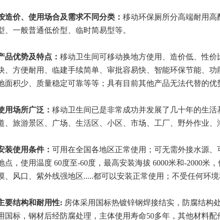
按造价、使用场合及需求不同分类：
移动环保厕所分高端耐用高
型、一般普通低价型、临时简易型等。
产品优势及特点：
移动卫生间可移动换地方使用、造价低、性价
快、方便耐用、临建手续简单、审批容易快、智能环保节能、功
地面积少、质量稳定可靠等等；具有目前其他产品无法代替的优
使用场所广泛：
移动卫生间已是非常成功并发展了几十年的生活
道、旅游景区、广场、生活区、小区、市场、工厂、野外作业、
安装使用条件：
可用在全国各地区正常使用；可无需外接水源、
地点，使用温度 60度至-60度，最高安装海拔 6000米和-200
漠、风口、紫外线强地区.....都可以安装正常使用；不受任何环
主要
结构
和耐用性
:
房体采用国标热镀锌钢焊接结实，防腐结构
用国标，钢材后经防腐处理，主体使用寿命50多年，其他材料配