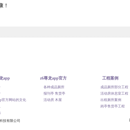
康！
龙app
z6尊龙app官方
工程案例
介
各种成品厕所
成品厕所部分工程
网站
网站的产品中心
誉
报刊亭 售货亭
活动房休息室工程
app官方网站的文化
活动房 木屋
出租厕所案例
卫
岗亭售货亭工程
地
保科技有限公司