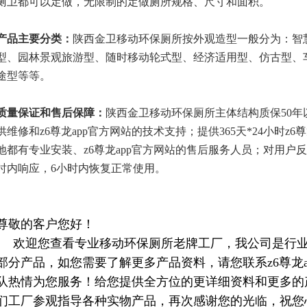
厕卫都可以定做，无限制的定做厕所规格、尺寸和面积。
产品主要分类
：
陕西金卫移动环保厕所按外观造型一般分为：智
型、园林景观旅游型、随时移动轮式型、经济适用型、仿古型、
途型等等。
质量保证和售后保障：
陕西金卫移动环保厕所主体结构质保50年
供维修和z6尊龙app官方网站的技术支持；提供
365天*24小时z
地都有专业安装、z6尊龙app官方网站的售后服务人员；对用户
时内响应，6小时内恢复正常使用。
尊敬的客户您好！
欢迎您查看专业移动环保厕所老牌工厂，我公司是行业
部分产品，如您需要了解更多产品资料，请您联系z6尊龙
队热情为您服务！给您提供全方位的更详细资料和更多的
们工厂参观指导各种实物产品，再次感谢您的光临，祝您