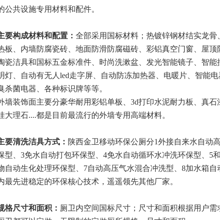
的公共设施专用材料和配件。
主要构成材料和配置：
全部采用国标材料；热镀锌钢材结实龙骨
热板、内墙防腐瓷砖、地面防滑防腐磁砖、彩铝真空门窗、屋顶
陶瓷洁具和国标五金标准件、时尚洗漱盆、发光智能镜子、
智能
明灯、自动有无人
led走字屏、自动防冻加热器、电暖片、智能
臭杀菌电器、各种标识牌等等。
外墙装饰面主要分豪华耐用彩铝单板、
3d打印水泥耐力板、真
挂大理石
....都是目前最流行的外墙专用高端材料。
主要清洗
洁具方式：
陕西金卫移动环保公厕分1外接自来水自动
保型、3免水自动打包环保型、4免水自动循环水冲洗环保型、5
物自动生化处理环保型、7自动高压气水混合冲洗型、8加水箱自
内最先进稳定的环保核心技术，遥遥领先其他厂家。
规格
尺寸
和面积
：
厕卫内空间国标尺寸；尺寸和面积根据用户需