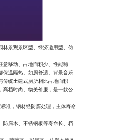
园林景观景区型、经济适用型、仿
任意移动、占地面积少、性能稳
部保温隔热、如厕舒适、背景音乐
与传统土建式厕所相比占地面积
，高档时尚、物美价廉，是一款公
家标准，钢材经防腐处理，主体寿命
、防腐木、不锈钢板等寿命长、档