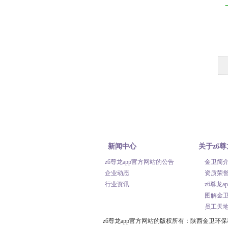
新闻中心
关于z6尊
z6尊龙app官方网站的公告
金卫简
官方
企业动态
资质荣
行业资讯
z6尊龙
图解金
员工天
z6尊龙app官方网站的版权所有：陕西金卫环保科技