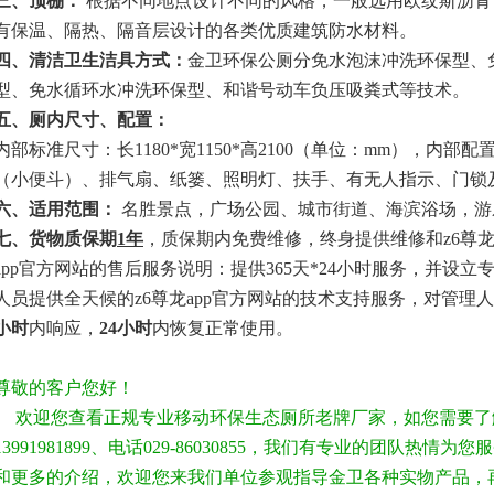
三、顶棚：
根据不同地点设计不同的风格，一般选用欧纹斯沥青
有保温、隔热、隔音层设计的各类优质建筑防水材料。
四、清洁卫生洁具方式：
金卫环保公厕分免水泡沫冲洗环保型、
型、免水循环水冲洗环保型、和谐号动车负压吸粪式等技术。
五、厕内尺寸、配置：
内部标准尺寸：长1180*宽1150*高2100（单位：mm），内
（小便斗）、排气扇、纸篓、照明灯、扶手、有无人指示、门锁
六、适用范围：
名胜景点，广场公园、城市街道、海滨浴场，游乐场
七、货物质保期
1
年
，质保期内免费维修，终身提供维修和z6尊龙a
app官方网站的售后服务说明：提供365天*24小时服务，并设立专
人员提供全天候的z6尊龙app官方网站的技术支持服务，对管理
小时
内响应，
24小时
内恢复正常使用。
尊敬的客户您好！
欢迎您查看正规专业移动环保生态厕所老牌厂家，如您需要了
13991981899、电话029-86030855，我们有专业的团队热
和更多的介绍，欢迎您来我们单位参观指导金卫各种实物产品，