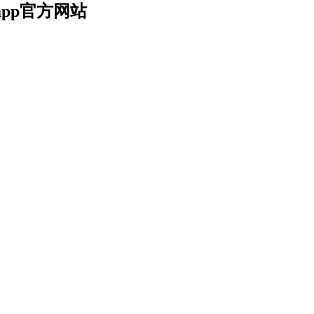
app官方网站
z6尊龙app官方网
新闻资讯
工程实例
现货热销
站的产品中心