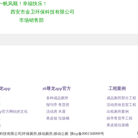
一帆风顺！幸福快乐！
西安市金卫环保科技有限公司
市场销售部
龙app
z6尊龙app官方
工程案例
介
各种成品厕所
成品厕所部分工程
网站
网站的产品中心
誉
报刊亭 售货房
活动房休息室工程
app官方网站的文化
活动房 木屋
出租厕所案例
卫
果皮箱 垃圾桶
岗亭售货亭工程
地
果皮箱垃圾桶
有限公司|环保厕所,移动厕所,移动公厕 陕icp备0901568999号