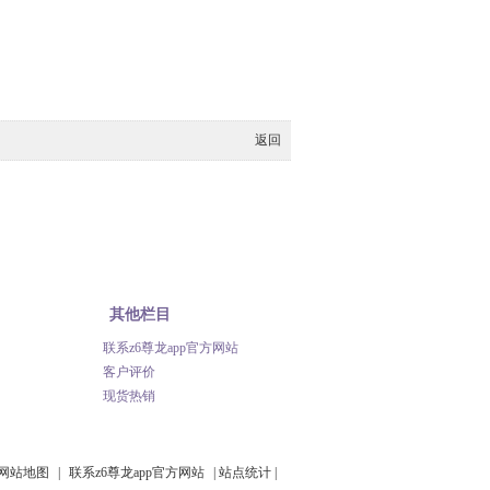
返回
其他栏目
联系z6尊龙app官方网站
客户评价
现货热销
网站地图
|
联系z6尊龙app官方网站
|
站点统计
|