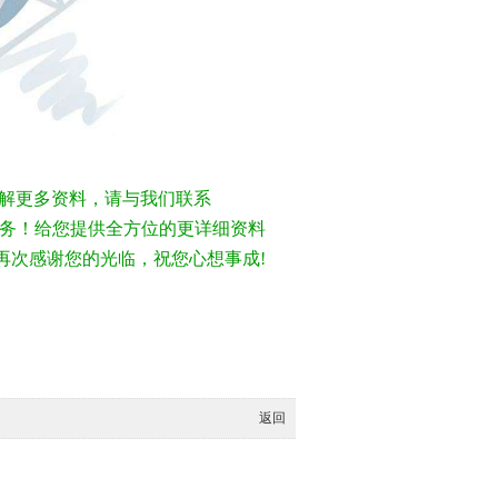
解更多资料，请与我们联系
情为您服务！给您提供全方位的更详细资料
再次感谢您的光临，祝您心想事成!
返回