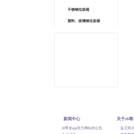
不锈钢垃圾桶
塑料、玻璃钢垃圾桶
新闻中心
关于z6尊
z6尊龙app官方网站的公告
金卫简
官方