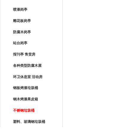
喷漆岗亭
雕花板岗亭
防腐木岗亭
站台岗亭
报刊亭 售货房
各种类型防腐木屋
环卫休息室 活动房
钢板烤漆垃圾桶
钢木烤漆果皮箱
不锈钢垃圾桶
塑料、玻璃钢垃圾桶