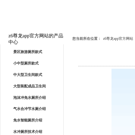
z6尊龙app官方网站的产品
您当前所在位置：
z6尊龙app官方网站
中心
PRODUCTS
景区旅游厕所款式
小中型厕所款式
中大型卫生间款式
大型装配成品卫生间
泡沫冲免水厕所介绍
气水合冲节水厕介绍
免水智能厕所介绍
水冲厕所技术介绍